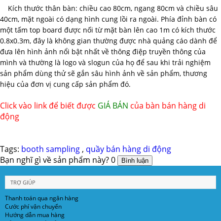
Kích thước thân bàn: chiều cao 80cm, ngang 80cm và chiều sâu
40cm, mặt ngoài có dạng hình cung lồi ra ngoài. Phía đỉnh bàn có
một tấm top board được nối từ mặt bàn lên cao 1m có kích thước
0.8x0.3m, đây là không gian thường được nhà quảng cáo dành để
đưa lên hình ảnh nổi bật nhất về thông điệp truyền thông của
mình và thường là logo và slogun của họ để sau khi trải nghiệm
sản phẩm dùng thử sẽ gắn sâu hình ảnh về sản phẩm, thương
hiệu của đơn vị cung cấp sản phẩm đó.
Click vào link để biết được
GIÁ BÁN
của bàn bán hàng di
động
Tags:
booth sampling
,
quầy bán hàng di động
Bạn nghĩ gì về sản phẩm này?
0
TRỢ GIÚP
Thanh toán qua ngân hàng
Cước phí vận chuyển
Hướng dẫn mua hàng