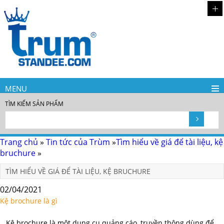
MENU
TÌM KIẾM SẢN PHẨM
Trang chủ
»
Tin tức của Trùm
»
Tìm hiểu về giá để tài liệu, kệ
bruchure
»
TÌM HIỂU VỀ GIÁ ĐỂ TÀI LIỆU, KỆ BRUCHURE
02/04/2021
Kệ brochure là gì
Kệ brochure là một dụng cụ quảng cáo, truyền thông dùng để