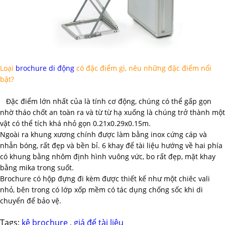
Loại
brochure di động
có đặc điểm gì, nêu những đặc điểm nổi
bật?
Đặc điểm lớn nhất của là tính cơ động, chúng có thể gấp gọn
nhờ tháo chốt an toàn ra và từ từ hạ xuống là chúng trở thành một
vật có thể tích khá nhỏ gọn 0.21x0.29x0.15m.
Ngoài ra khung xương chính được làm bằng inox cứng cáp và
nhẵn bóng, rất đẹp và bền bỉ. 6 khay để tài liệu hướng về hai phía
có khung bằng nhôm định hình vuông vức, bo rất đẹp, mặt khay
bằng mika trong suốt.
Brochure có hộp đựng đi kèm được thiết kế như một chiêc vali
nhỏ, bên trong có lớp xốp mềm có tác dụng chống sốc khi di
chuyển để bảo vệ.
Tags:
kệ brochure
,
giá để tài liệu