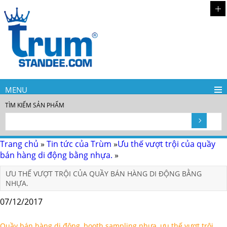
MENU
TÌM KIẾM SẢN PHẨM
Trang chủ
»
Tin tức của Trùm
»
Ưu thế vượt trội của quầy
bán hàng di động bằng nhựa.
»
ƯU THẾ VƯỢT TRỘI CỦA QUẦY BÁN HÀNG DI ĐỘNG BẰNG
NHỰA.
07/12/2017
Quầy bán hàng di động, booth sampling nhựa, ưu thế vượt trội