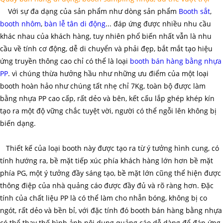
Với sự đa dạng của sản phẩm như dòng sản phẩm
Booth sắt
,
booth nhôm
,
bàn lễ tân di động
... đáp ứng được nhiều nhu cầu
khác nhau của khách hàng, tuy nhiên phổ biến nhất vẫn là nhu
cầu về tính cơ động, dễ di chuyển và phải đẹp, bắt mắt tạo hiệu
ứng truyền thông cao chỉ có thể là loại
booth bán hàng bằng nhựa
PP
. vì chúng thừa hưởng hầu như những ưu điểm của một loại
booth hoàn hảo như chúng tất nhẹ chỉ 7Kg, toàn bộ được làm
bằng nhựa PP cao cấp, rất dẻo và bên, kết cấu lắp ghép khép kín
tạo ra một độ vững chắc tuyệt vời, người có thể ngỗi lên không bị
biến dạng.
Thiết kế của loại booth này được tạo ra từ ý tưởng hình cung, có
tính hướng ra, bề mặt tiếp xúc phía khách hàng lớn hơn bề mặt
phía PG, một ý tưởng đầy sáng tạo, bề mặt lớn cũng thể hiện được
thông điệp của nhà quảng cáo được đầy đủ và rõ ràng hơn. Đặc
tính của chất liệu PP là có thể làm cho nhẵn bóng, không bị co
ngót, rất dẻo và bền bỉ, với đặc tính đó booth bán hàng bằng nhựa
có thể thay thế hình ảnh nội dung quảng cáo dễ dàng để đáp ứng