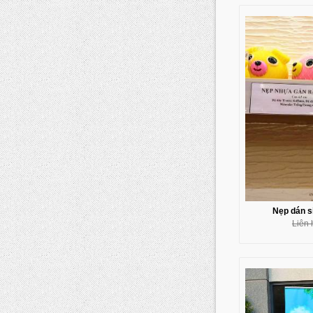
Nẹp dán si
Liên 