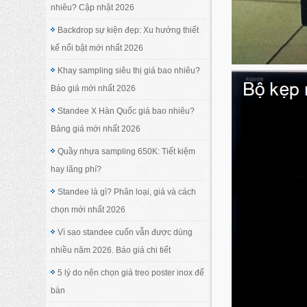
nhiêu? Cập nhật 2026
Backdrop sự kiện đẹp: Xu hướng thiết
kế nổi bật mới nhất 2026
Khay sampling siêu thị giá bao nhiêu?
Báo giá mới nhất 2026
Standee X Hàn Quốc giá bao nhiêu?
Bảng giá mới nhất 2026
Quầy nhựa sampling 650K: Tiết kiệm
hay lãng phí?
Standee là gì? Phân loại, giá và cách
chọn mới nhất 2026
Vì sao standee cuốn vẫn được dùng
nhiều năm 2026. Báo giá chi tiết
5 lý do nên chọn giá treo poster inox để
bàn