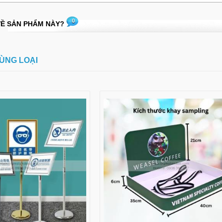
0
VỀ SẢN PHẨM NÀY?
ÙNG LOẠI