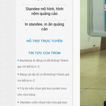
Standee mô hình, hình
nộm quảng cáo
In standee, in ấn quảng
cáo
HỖ TRỢ TRỰC TUYẾN
TIN TỨC CỦA TRÙM
Backdrop di động có tốt không? Đánh
giá chi tiết từ A–Z
Bảng cài lật số có tốt không? Đánh giá
chi tiết từ A–Z
5 lý do nên chọn giá treo poster inox
cho cửa hàng
Standee cuốn nhựa hào hoa giá bao