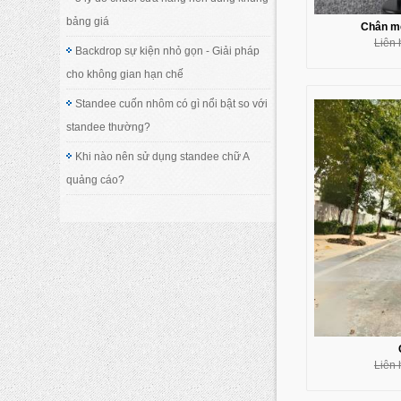
bảng giá
Chân me
Liên 
Backdrop sự kiện nhỏ gọn - Giải pháp
cho không gian hạn chế
Standee cuốn nhôm có gì nổi bật so với
standee thường?
Khi nào nên sử dụng standee chữ A
quảng cáo?
Liên 