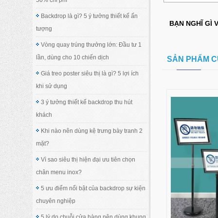
Backdrop là gì? 5 ý tưởng thiết kế ấn
BẠN NGHĨ GÌ 
tượng
Vòng quay trúng thưởng lớn: Đầu tư 1
lần, dùng cho 10 chiến dịch
SẢN PHẨM C
Giá treo poster siêu thị là gì? 5 lợi ích
khi sử dụng
3 ý tưởng thiết kế backdrop thu hút
khách
Khi nào nên dùng kệ trưng bày tranh 2
mặt?
Vì sao siêu thị hiện đại ưu tiên chọn
chân menu inox?
5 ưu điểm nổi bật của backdrop sự kiện
chuyên nghiệp
5 lý do chuỗi cửa hàng nên dùng khung