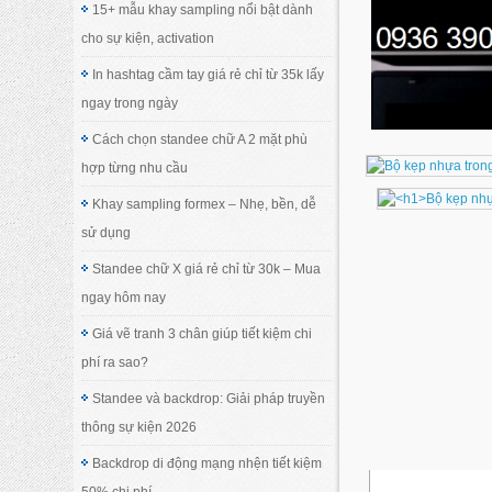
15+ mẫu khay sampling nổi bật dành
cho sự kiện, activation
In hashtag cầm tay giá rẻ chỉ từ 35k lấy
ngay trong ngày
Cách chọn standee chữ A 2 mặt phù
hợp từng nhu cầu
Khay sampling formex – Nhẹ, bền, dễ
sử dụng
Standee chữ X giá rẻ chỉ từ 30k – Mua
ngay hôm nay
Giá vẽ tranh 3 chân giúp tiết kiệm chi
phí ra sao?
Standee và backdrop: Giải pháp truyền
thông sự kiện 2026
Backdrop di động mạng nhện tiết kiệm
50% chi phí