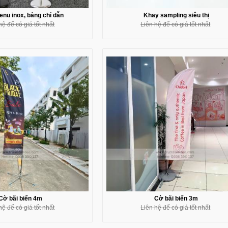
nu inox, bảng chỉ dẫn
Khay sampling siêu thị
hệ để có giá tốt nhất
Liên hệ để có giá tốt nhất
Cờ bãi biển 4m
Cờ bãi biển 3m
hệ để có giá tốt nhất
Liên hệ để có giá tốt nhất