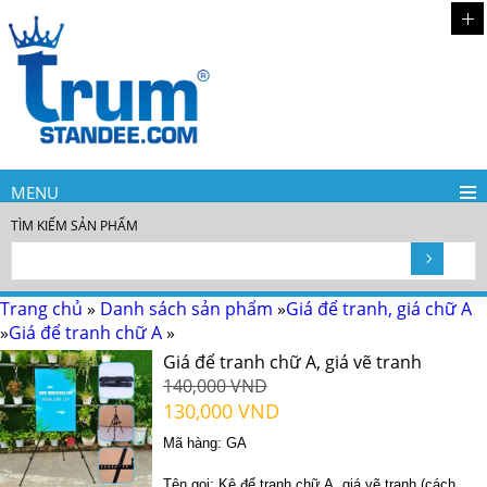
MENU
TÌM KIẾM SẢN PHẨM
Trang chủ
»
Danh sách sản phẩm
»
Giá để tranh, giá chữ A
»
Giá để tranh chữ A
»
Giá để tranh chữ A, giá vẽ tranh
140,000 VND
130,000 VND
Mã hàng:
GA
Tên gọi: Kệ để tranh chữ A, giá vẽ tranh (cách