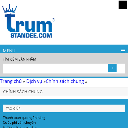
MENU
TÌM KIẾM SẢN PHẨM
Trang chủ
»
Dịch vụ
»
Chính sách chung
»
CHÍNH SÁCH CHUNG
TRỢ GIÚP
Thanh toán qua ngân hàng
Cước phí vận chuyển
Hướng dẫn mua hàng