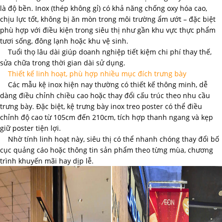
là độ bền. Inox (thép không gỉ) có khả năng chống oxy hóa cao,
chịu lực tốt, không bị ăn mòn trong môi trường ẩm ướt – đặc biệt
phù hợp với điều kiện trong siêu thị như gần khu vực thực phẩm
tươi sống, đông lạnh hoặc khu vệ sinh.
Tuổi thọ lâu dài giúp doanh nghiệp tiết kiệm chi phí thay thế,
sửa chữa trong thời gian dài sử dụng.
Thiết kế linh hoạt, phù hợp nhiều mục đích trưng bày
Các mẫu kệ inox hiện nay thường có thiết kế thông minh, dễ
dàng điều chỉnh chiều cao hoặc thay đổi cấu trúc theo nhu cầu
trưng bày. Đặc biệt, kệ trưng bày inox treo poster có thể điều
chỉnh độ cao từ 105cm đến 210cm, tích hợp thanh ngang và kẹp
giữ poster tiện lợi.
Nhờ tính linh hoạt này, siêu thị có thể nhanh chóng thay đổi bố
cục quảng cáo hoặc thông tin sản phẩm theo từng mùa, chương
trình khuyến mãi hay dịp lễ.