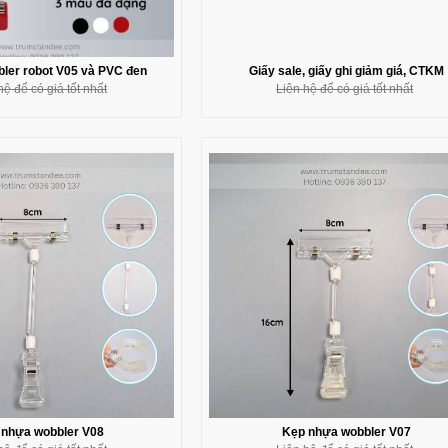
ler robot V05 và PVC đen
Giấy sale, giấy ghi giảm giá, CTKM
hệ để có giá tốt nhất
Liên hệ để có giá tốt nhất
 nhựa wobbler V08
Kẹp nhựa wobbler V07