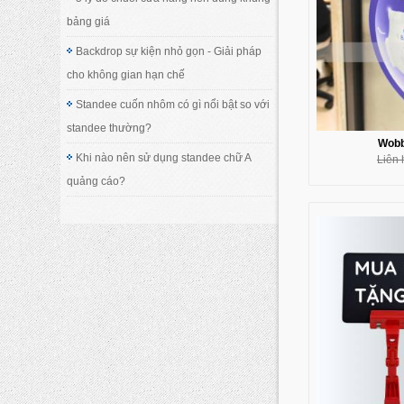
bảng giá
Backdrop sự kiện nhỏ gọn - Giải pháp
cho không gian hạn chế
Standee cuốn nhôm có gì nổi bật so với
standee thường?
Wobb
Khi nào nên sử dụng standee chữ A
Liên 
quảng cáo?