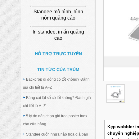
Standee mô hình, hình
nộm quảng cáo
In standee, in ấn quảng
cáo
HỖ TRỢ TRỰC TUYẾN
TIN TỨC CỦA TRÙM
Backdrop di động có tốt không? Đánh
giá chi tiết từ A–Z
Bảng cài lật số có tốt không? Đánh giá
chi tiết từ A–Z
5 lý do nên chọn giá treo poster inox
cho cửa hàng
Kẹp wobbler i
chuyên nghiệp 
Standee cuốn nhựa hào hoa giá bao