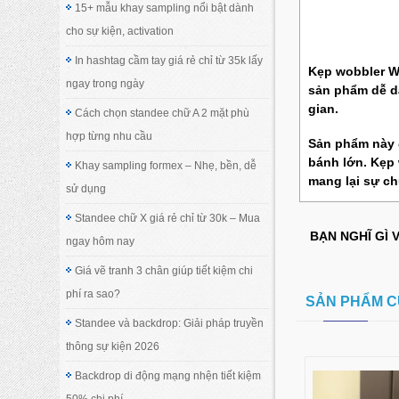
15+ mẫu khay sampling nổi bật dành
cho sự kiện, activation
In hashtag cầm tay giá rẻ chỉ từ 35k lấy
Kẹp wobbler 
ngay trong ngày
sản phẩm dễ dà
gian.
Cách chọn standee chữ A 2 mặt phù
hợp từng nhu cầu
Sản phẩm này đ
bánh lớn.
Kẹp 
Khay sampling formex – Nhẹ, bền, dễ
mang lại sự ch
sử dụng
Standee chữ X giá rẻ chỉ từ 30k – Mua
BẠN NGHĨ GÌ 
ngay hôm nay
Giá vẽ tranh 3 chân giúp tiết kiệm chi
phí ra sao?
SẢN PHẨM C
Standee và backdrop: Giải pháp truyền
thông sự kiện 2026
Backdrop di động mạng nhện tiết kiệm
50% chi phí