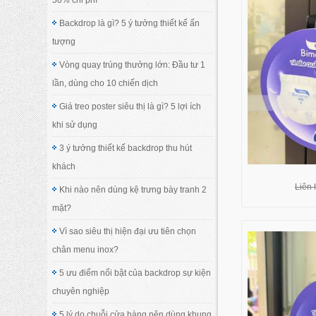
Backdrop là gì? 5 ý tưởng thiết kế ấn
tượng
Vòng quay trúng thưởng lớn: Đầu tư 1
lần, dùng cho 10 chiến dịch
Giá treo poster siêu thị là gì? 5 lợi ích
khi sử dụng
3 ý tưởng thiết kế backdrop thu hút
khách
Liên 
Khi nào nên dùng kệ trưng bày tranh 2
mặt?
Vì sao siêu thị hiện đại ưu tiên chọn
chân menu inox?
5 ưu điểm nổi bật của backdrop sự kiện
chuyên nghiệp
5 lý do chuỗi cửa hàng nên dùng khung