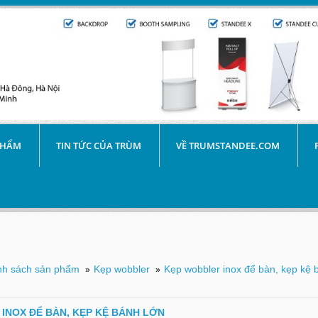
PHẨM
TIN TỨC CỦA TRÙM
VỀ TRUMSTANDEE.COM
h sách sản phẩm
Kẹp wobbler
Kẹp wobbler inox để bàn, kẹp kệ 
»
»
INOX ĐỂ BÀN, KẸP KỆ BÁNH LỚN