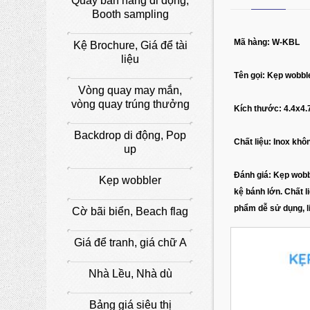
Quầy bán hàng di động,
Booth sampling
Mã hàng: W-KBL
Kệ Brochure, Giá để tài
liệu
Tên gọi: Kẹp wobbl
Vòng quay may mắn,
vòng quay trúng thưởng
Kích thước: 4.4x4.
Backdrop di động, Pop
Chất liệu: Inox khô
up
Đánh giá: Kẹp wobbl
Kẹp wobbler
kệ bánh lớn. Chất l
phẩm dễ sử dụng, li
Cờ bãi biển, Beach flag
Giá để tranh, giá chữ A
Nhà Lều, Nhà dù
Bảng giá siêu thị