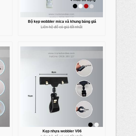
Bộ kẹp wobbler mica và khung bảng giá
Liên hệ để có giá tốt nhất
Kẹp nhựa wobbler V06