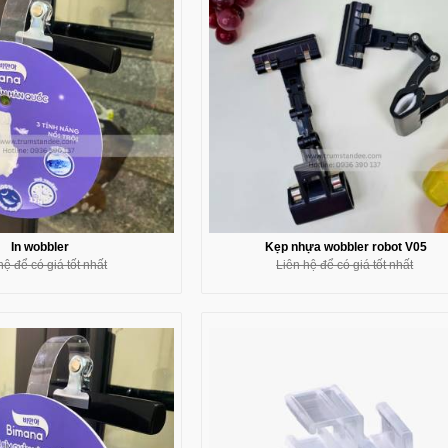
In wobbler
Kẹp nhựa wobbler robot V05
hệ để có giá tốt nhất
Liên hệ để có giá tốt nhất