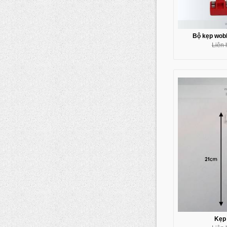
Bộ kẹp wobb
Liên 
Kẹp