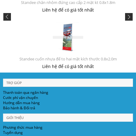
Standee chân nhôm đứng cao cấp 2 mặt kt 0.8x1.8m
Liên hệ để có giá tốt nhất
Standee cuốn nhựa đế to hai mặt kích thước 0.8x2.0m
Liên hệ để có giá tốt nhất
TRỢ GIÚP
Thanh toán qua ngân hàng
Cước phí vận chuyển
Hướng dẫn mua hàng
Bảo hành & Đổi trả
GIỚI THIỆU
Phương thức mua hàng
Tuyển dụng