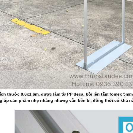
ch thước 0.6x1.6m, được làm từ PP decal bồi lên tấm fomex 5mm,
iúp sản phẩm nhẹ nhàng nhưng vẫn bền bỉ, đồng thời có khả năn