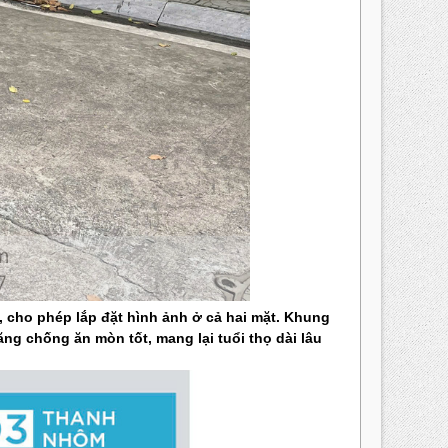
 cho phép lắp đặt hình ảnh ở cả hai mặt. Khung
g chống ăn mòn tốt, mang lại tuổi thọ dài lâu