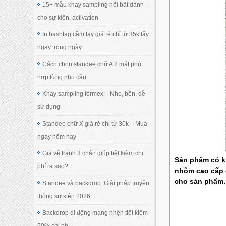
15+ mẫu khay sampling nổi bật dành
cho sự kiện, activation
In hashtag cầm tay giá rẻ chỉ từ 35k lấy
ngay trong ngày
Cách chọn standee chữ A 2 mặt phù
hợp từng nhu cầu
Khay sampling formex – Nhẹ, bền, dễ
sử dụng
Standee chữ X giá rẻ chỉ từ 30k – Mua
ngay hôm nay
Giá vẽ tranh 3 chân giúp tiết kiệm chi
Sản phẩm có kí
phí ra sao?
nhôm cao cấp g
cho sản phẩm.
Standee và backdrop: Giải pháp truyền
thông sự kiện 2026
Backdrop di động mạng nhện tiết kiệm
50% chi phí