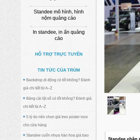
Standee mô hình, hình
nộm quảng cáo
In standee, in ấn quảng
cáo
HỖ TRỢ TRỰC TUYẾN
TIN TỨC CỦA TRÙM
Backdrop di động có tốt không? Đánh
giá chi tiết từ A–Z
Bảng cài lật số có tốt không? Đánh giá
chi tiết từ A–Z
5 lý do nên chọn giá treo poster inox
cho cửa hàng
Standee cuốn nhựa hào hoa giá bao
Standee chân 