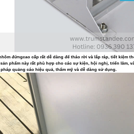
hôm đứngcao cấp rất dễ dàng để tháo rời và lắp ráp, tiết kiệm t
 sản phẩm này rất phù hợp cho các sự kiện, hội nghị, triển lãm,
i pháp quảng cáo hiệu quả, thẩm mỹ và dễ dàng sử dụng.