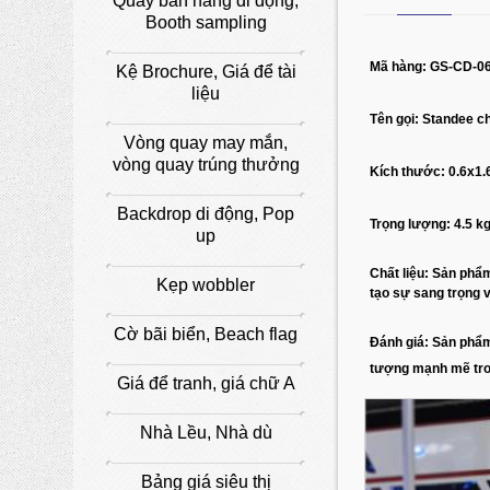
Quầy bán hàng di động,
Booth sampling
Mã hàng: GS-CD-0
Kệ Brochure, Giá để tài
liệu
Tên gọi:
Standee c
Vòng quay may mắn,
vòng quay trúng thưởng
Kích thước:
0.6x1.
Backdrop di động, Pop
Trọng lượng: 4.5
k
up
Chất liệu:
Sản phẩm
Kẹp wobbler
tạo sự sang trọng v
Cờ bãi biển, Beach flag
Đánh giá:
Sản phẩm 
tượng mạnh mẽ tron
Giá để tranh, giá chữ A
Nhà Lều, Nhà dù
Bảng giá siêu thị