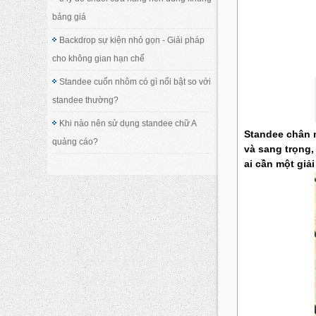
bảng giá
Backdrop sự kiện nhỏ gọn - Giải pháp
cho không gian hạn chế
Standee cuốn nhôm có gì nổi bật so với
standee thường?
Khi nào nên sử dụng standee chữ A
Standee chân n
quảng cáo?
và sang trọng,
ai cần một giả