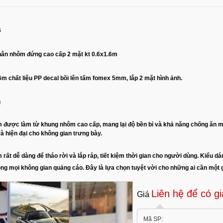
6
hân nhôm đứng cao cấp 2 mặt kt 0.6x1.6m
6m chất liệu PP
decal bồi lên tấm fomex 5mm, lắp 2 mặt hình ảnh.
g
 được làm từ khung nhôm cao cấp, mang lại độ bền bỉ và khả năng chống ăn m
à hiện đại cho không gian trưng bày.
rất dễ dàng để tháo rời và lắp ráp, tiết kiệm thời gian cho người dùng. Kiểu 
g mọi không gian quảng cáo. Đây là lựa chọn tuyệt vời cho những ai cần một 
Liên hệ để có gi
Giá
Mã SP: