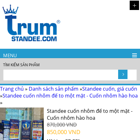
MENU
TÌM KIẾM SẢN PHẨM
Trang chủ
»
Danh sách sản phẩm
»
Standee cuốn, giá cuốn
»
Standee cuốn nhôm đế to một mặt - Cuốn nhôm hào hoa
»
Standee cuốn nhôm đế to một mặt -
Cuốn nhôm hào hoa
870,000 VND
850,000 VND