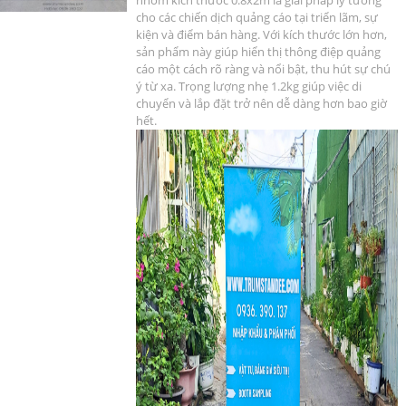
nhôm
kích thước 0.8x2m là giải pháp lý tưởng
cho các chiến dịch quảng cáo tại triển lãm, sự
kiện và điểm bán hàng. Với kích thước lớn hơn,
sản phẩm này giúp hiển thị thông điệp quảng
cáo một cách rõ ràng và nổi bật, thu hút sự chú
ý từ xa. Trọng lượng nhẹ 1.2kg giúp việc di
chuyển và lắp đặt trở nên dễ dàng hơn bao giờ
hết.