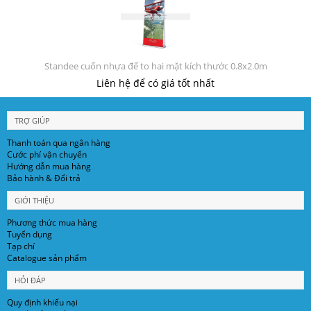
Standee cuốn nhựa đế to hai mặt kích thước 0.8x2.0m
Liên hệ để có giá tốt nhất
TRỢ GIÚP
Thanh toán qua ngân hàng
Cước phí vận chuyển
Hướng dẫn mua hàng
Bảo hành & Đổi trả
GIỚI THIỆU
Phương thức mua hàng
Tuyển dụng
Tạp chí
Catalogue sản phẩm
HỎI ĐÁP
Quy định khiếu nại