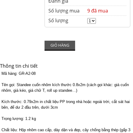
Đánh giá
Số lượng mua
9 đã mua
Số lượng
GIỎ HÀNG
Thông tin chi tiết
Mã hàng:
GR-A2-08
Tên gọi:
Standee cuốn nhôm kích thước 0.8x2m (cách gọi khác: giá cuốn
nhôm, giá kéo, giá chữ T, roll up standee…)
Kích thước:
0.79x2m in chất liệu PP trong nhà hoặc ngoài trời, cắt sát hai
bên, để dư 2 đầu trên, dưới 3cm
Trọng lượng:
1.2 kg
Chất liệu: Hộp
nhôm cao cấp, dày dặn và đẹp, cây chống bằng thép (gấp 3